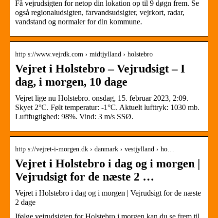
Få vejrudsigten for netop din lokation op til 9 døgn frem. Se
også regionaludsigten, farvandsudsigter, vejrkort, radar,
vandstand og normaler for din kommune.
http s://www.vejrdk.com › midtjylland › holstebro
Vejret i Holstebro – Vejrudsigt – I
dag, i morgen, 10 dage
Vejret lige nu Holstebro. onsdag, 15. februar 2023, 2:09.
Skyet 2°C. Følt temperatur: -1°C. Aktuelt lufttryk: 1030 mb.
Luftfugtighed: 98%. Vind: 3 m/s SSØ.
http s://vejret-i-morgen.dk › danmark › vestjylland › ho…
Vejret i Holstebro i dag og i morgen |
Vejrudsigt for de næste 2 …
Vejret i Holstebro i dag og i morgen | Vejrudsigt for de næste
2 dage
Ifølge vejrudsigten for Holstebro i morgen kan du se frem til