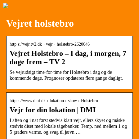
Vejret holstebro
http s://vejr.tv2.dk › vejr › holstebro-2620046
Vejret Holstebro – I dag, i morgen, 7
dage frem – TV 2
Se vejrudsigt time-for-time for Holstebro i dag og de
kommende dage. Prognoser opdateres flere gange dagligt.
http s://www.dmi.dk › lokation › show › Holstebro
Vejr for din lokation | DMI
I aften og i nat først stedvis klart vejr, ellers skyet og måske
stedvis diset med lokale tågebanker. Temp. ned mellem 1 og
5 graders varme, og svag til jævn …