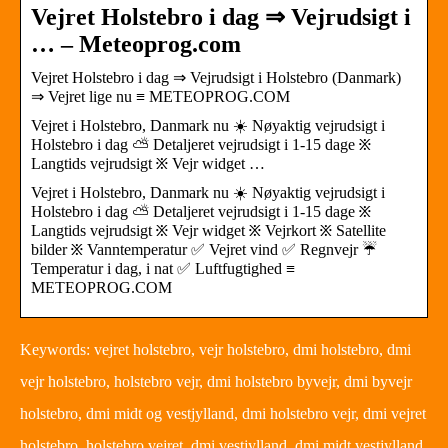
Vejret Holstebro i dag ⇒ Vejrudsigt i
… – Meteoprog.com
Vejret Holstebro i dag ⇒ Vejrudsigt i Holstebro (Danmark)
⇒ Vejret lige nu ≡ METEOPROG.COM
Vejret i Holstebro, Danmark nu ☀️ Nøyaktig vejrudsigt i
Holstebro i dag ⛅ Detaljeret vejrudsigt i 1-15 dage ፠
Langtids vejrudsigt ፠ Vejr widget …
Vejret i Holstebro, Danmark nu ☀️ Nøyaktig vejrudsigt i
Holstebro i dag ⛅ Detaljeret vejrudsigt i 1-15 dage ፠
Langtids vejrudsigt ፠ Vejr widget ፠ Vejrkort ፠ Satellite
bilder ፠ Vanntemperatur ✅ Vejret vind ✅ Regnvejr ☔
Temperatur i dag, i nat ✅ Luftfugtighed ≡
METEOPROG.COM
Keywords: vejret holstebro, vejr holstebro, dmi holstebro, dmi
vejr holstebro, holstebro vejr, dmi holstebro byvejr, dmi byvejr
holstebro, dmi midt og vestjylland, dmi holstebro vejr, dmi vejret
holstebro, holstebro vejret, dmi vestjylland, dmi midt vestjylland,