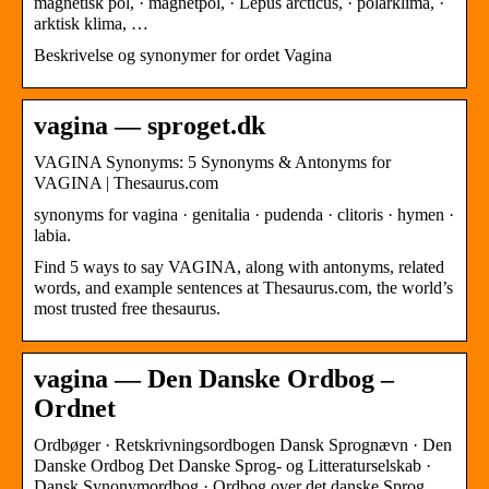
magnetisk pol, · magnetpol, · Lepus arcticus, · polarklima, ·
arktisk klima, …
Beskrivelse og synonymer for ordet Vagina
vagina — sproget.dk
VAGINA Synonyms: 5 Synonyms & Antonyms for
VAGINA | Thesaurus.com
synonyms for vagina · genitalia · pudenda · clitoris · hymen ·
labia.
Find 5 ways to say VAGINA, along with antonyms, related
words, and example sentences at Thesaurus.com, the world’s
most trusted free thesaurus.
vagina — Den Danske Ordbog –
Ordnet
Ordbøger · Retskrivningsordbogen Dansk Sprognævn · Den
Danske Ordbog Det Danske Sprog- og Litteraturselskab ·
Dansk Synonymordbog · Ordbog over det danske Sprog