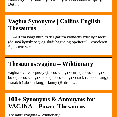
Det …
Vagina Synonyms | Collins English
Thesaurus
1. 7-10 cm langt hulrum der går fra kvindens ydre kønsdele
(de små kønslæber) og skråt bagud og opefter til livmoderen.
Synonym skede.
Thesaurus:vagina – Wiktionary
vagina · vulva · pussy (taboo, slang) · cunt (taboo, slang) ·
box (taboo, slang) · hole (taboo, slang) · crack (taboo, slang)
· snatch (taboo, slang) · fanny (British, …
100+ Synonyms & Antonyms for
VAGINA – Power Thesaurus
Thesaurus:vagina – Wiktionary