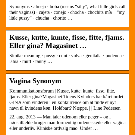
Synonyms · almeja · boba (means “silly”; what little girls call
their vaginas) · cajeta · conejo · chocha · chochita mía – “my
little pussy” · chucha · chorito …
Kusse, kutte, kunte, fisse, fitte, fjams.
Eller gina? Magasinet …
Similar meaning · pussy · cunt · vulva · genitalia · pudenda ·
labia · muff · fanny …
Vagina Synonym
Kommunikationsforum | Kusse, kutte, kunte, fisse, fitte,
fjams. Eller gina?Magasinet Tidens Kvinders har kåret ordet
GINA som vinderen i en konkurrence om at finde et nyt
navn til kvindens køn. Holdbart? Næppe. | | Line Pedersen
22. aug. 2013 — Man taler udenom eller peger – og i
nødstilfælde bruger man formentlig ordene skede eller vagina
eller underliv. Kliniske ordvalg mao. Under …