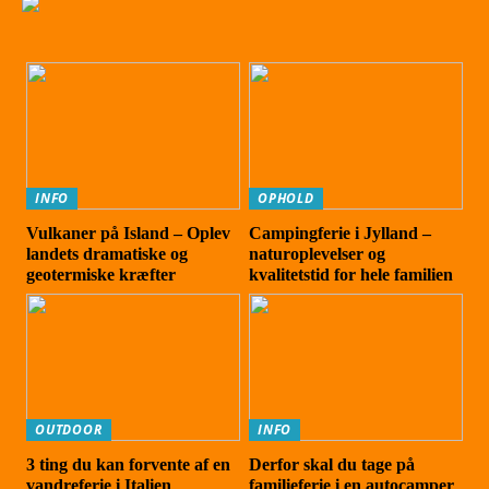
INFO
OPHOLD
Vulkaner på Island – Oplev
Campingferie i Jylland –
landets dramatiske og
naturoplevelser og
geotermiske kræfter
kvalitetstid for hele familien
OUTDOOR
INFO
3 ting du kan forvente af en
Derfor skal du tage på
vandreferie i Italien
familieferie i en autocamper