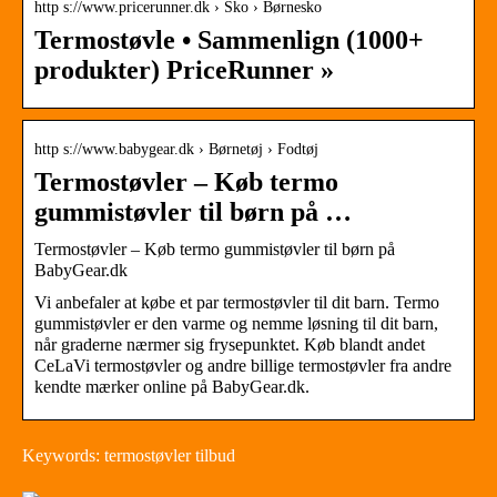
http s://www.pricerunner.dk › Sko › Børnesko
Termostøvle • Sammenlign (1000+
produkter) PriceRunner »
http s://www.babygear.dk › Børnetøj › Fodtøj
Termostøvler – Køb termo
gummistøvler til børn på …
Termostøvler – Køb termo gummistøvler til børn på
BabyGear.dk
Vi anbefaler at købe et par termostøvler til dit barn. Termo
gummistøvler er den varme og nemme løsning til dit barn,
når graderne nærmer sig frysepunktet. Køb blandt andet
CeLaVi termostøvler og andre billige termostøvler fra andre
kendte mærker online på BabyGear.dk.
Keywords: termostøvler tilbud