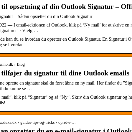
til opsætning af din Outlook Signatur – Of
ignatur – Sådan opsætter du din Outlook Signatur
022 — I email-sektionen af Outlook, klik på ‘Ny mail’ for at skrive e
Signaturer’ · Vælg …
de kan du se hvordan du opretter en Outlook Signatur. En Signatur i O
g se hvordan.
oximo.dk › Blog
tilføjer du signatur til dine Outlook emails
ne oprette en signatur skal du først åbne en ny mail. Her finder du ”Si
vil du kunne se …
mail”, klik på “Signatur” og så “Ny”. Skriv din Outlook signatur og h
ls!
w.duka.dk › guides-tips-og-tricks › opret-e-…
n opretter du en e-mail-signatur i Outloo