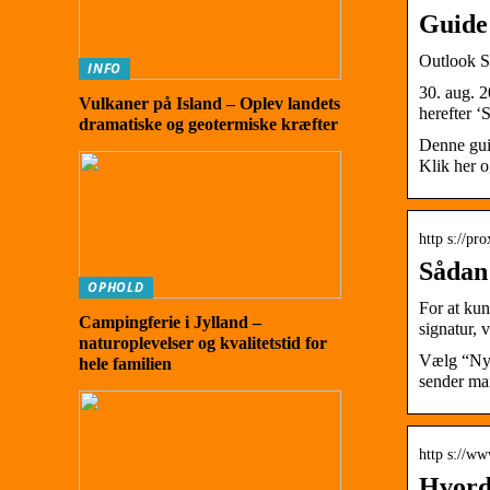
Guide 
Outlook S
INFO
30. aug. 2
Vulkaner på Island – Oplev landets
herefter ‘
dramatiske og geotermiske kræfter
Denne gui
Klik her o
http s://pr
Sådan 
OPHOLD
For at kun
Campingferie i Jylland –
signatur, 
naturoplevelser og kvalitetstid for
Vælg “Ny 
hele familien
sender mai
http s://ww
Hvorda