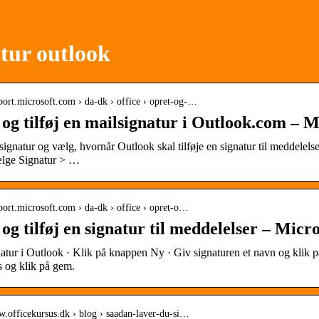
tur outlook
pport.microsoft.com › da-dk › office › opret-og-…
og tilføj en mailsignatur i Outlook.com – 
signatur og vælg, hvornår Outlook skal tilføje en signatur til meddele
ælge Signatur > …
pport.microsoft.com › da-dk › office › opret-o…
og tilføj en signatur til meddelelser – Micr
atur i Outlook · Klik på knappen Ny · Giv signaturen et navn og klik p
s og klik på gem.
w.officekursus.dk › blog › saadan-laver-du-si…