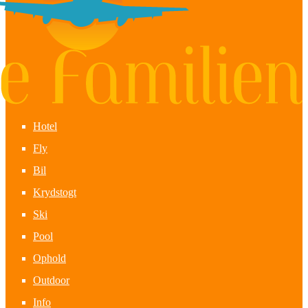
Hotel
Fly
Bil
Krydstogt
Ski
Pool
Ophold
Outdoor
Info