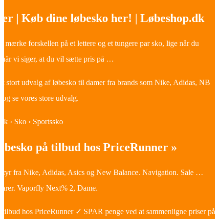
er | Køb dine løbesko her! | Løbeshop.dk
n mærke forskellen på et lettere og et tungere par sko, lige når du
når vi siger, at du vil sætte pris på …
t stort udvalg af løbesko til damer fra brands som Nike, Adidas, NB
 og se vores store udvalg.
.dk › Sko › Sportssko
øbesko på tilbud hos PriceRunner »
styr fra Nike, Adidas, Asics og New Balance. Navigation. Sale …
Varer. Vaporfly Next% 2, Dame.
å tilbud hos PriceRunner ✓ SPAR penge ved at sammenligne priser på