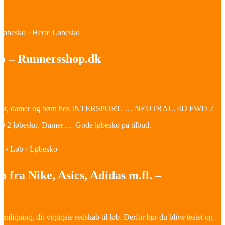
› Løbesko › Herre Løbesko
o – Runnersshop.dk
 herrer, damer og børn hos INTERSPORT. … NEUTRAL. 4D FWD 2
D 2 løbesko. Damer … Gode løbesko på tilbud.
dk › Løb › Løbesko
o fra Nike, Asics, Adidas m.fl. –
ligning, dit vigtigste redskab til løb. Derfor bør du blive testet og