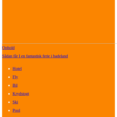
Ophold
Sådan får I en fantastisk ferie i badeland
Hotel
Fly
Bil
Krydstogt
Ski
Pool