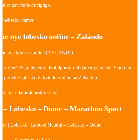
 så vi kan finde de rigtige.
 › loebesko-damer
ne nye løbesko online – Zalando
 dine nye løbesko online | ZALANDO
te ordrer* & gratis retur | Køb løbesko til damer på nettet | Start den
ar perfekte løbesko til kvinder online på Zalando.dk
k › dame › dame-lobesko › neut…
l – Løbesko – Dame – Marathon Sport
styr | Løbesko | Løbetøj Neutral – Løbesko – Dame
k › … › Sportsgrene › Løb