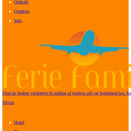
Ophold
Outdoor
Info
Find de bedste værktøjer til måling af jordens pH og fugtighed hos 
Silvan
Hotel