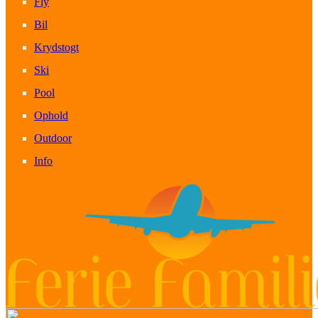
Fly
Bil
Krydstogt
Ski
Pool
Ophold
Outdoor
Info