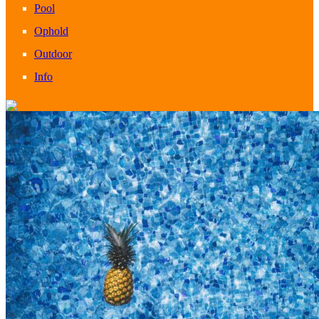
Pool
Ophold
Outdoor
Info