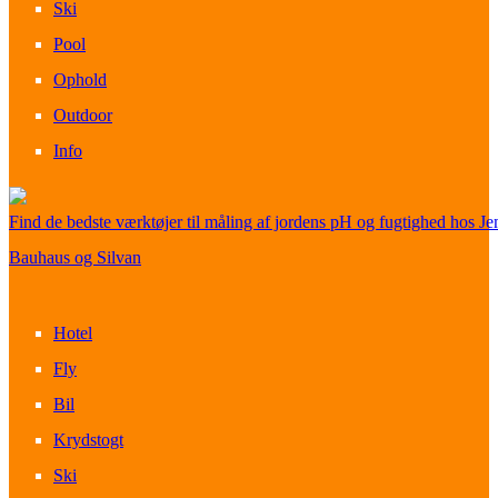
Ski
Pool
Ophold
Outdoor
Info
Find de bedste værktøjer til måling af jordens pH og fugtighed hos Je
Bauhaus og Silvan
Hotel
Fly
Bil
Krydstogt
Ski