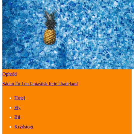
Ophold
Sådan får I en fantastisk ferie i badeland
Hotel
Fly
Bil
Krydstogt