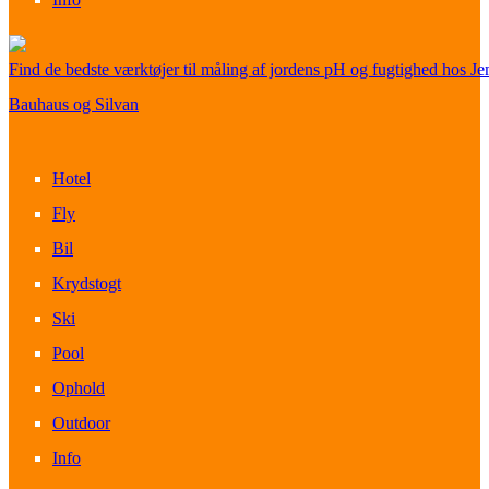
Find de bedste værktøjer til måling af jordens pH og fugtighed hos Je
Bauhaus og Silvan
Hotel
Fly
Bil
Krydstogt
Ski
Pool
Ophold
Outdoor
Info