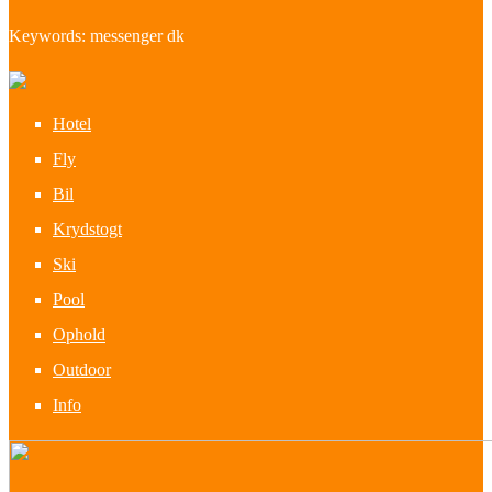
Keywords: messenger dk
Hotel
Fly
Bil
Krydstogt
Ski
Pool
Ophold
Outdoor
Info