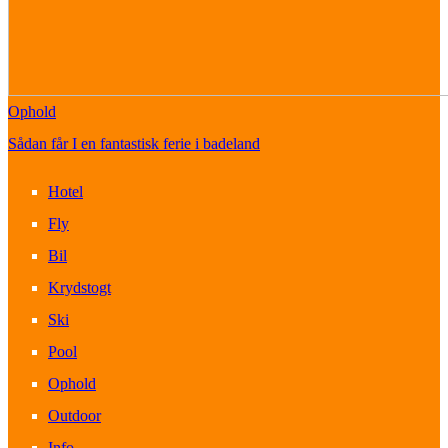
Ophold
Sådan får I en fantastisk ferie i badeland
Hotel
Fly
Bil
Krydstogt
Ski
Pool
Ophold
Outdoor
Info