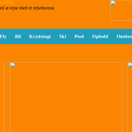
5/2023
ed at rejse med et rejsebureau
Fly
Bil
Krydstogt
Ski
Pool
Ophold
Outdo