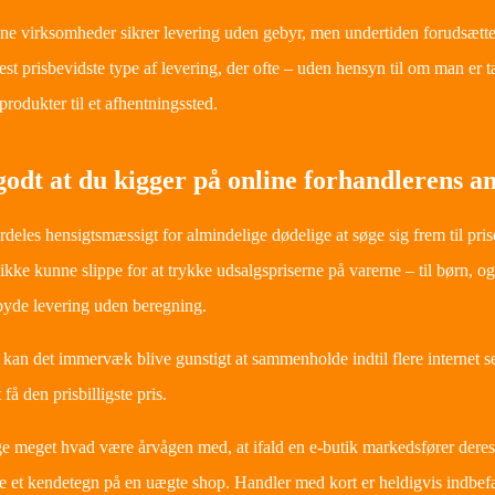
ne virksomheder sikrer levering uden gebyr, men undertiden forudsætter 
st prisbevidste type af levering, der ofte – uden hensyn til om man er tæ
produkter til et afhentningssted.
godt at du kigger på online forhandlerens a
rdeles hensigtsmæssigt for almindelige dødelige at søge sig frem til pris
ikke kunne slippe for at trykke udsalgspriserne på varerne – til børn, 
yde levering uden beregning.
kan det immervæk blive gunstigt at sammenholde indtil flere internet sel
 få den prisbilligste pris.
ge meget hvad være årvågen med, at ifald en e-butik markedsfører deres 
e et kendetegn på en uægte shop. Handler med kort er heldigvis indbefatt