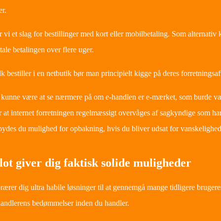
r.
r vi et slag for bestillinger med kort eller mobilbetaling. Som alternati
tale betalingen over flere uger.
k bestiller i en netbutik bør man principielt kigge på deres forretningsaf
t kunne være at se nærmere på om e-handlen er e-mærket, som burde vær
r at internet forretningen regelmæssigt overvåges af sagkyndige som
bydes du mulighed for opbakning, hvis du bliver udsat for vanskelighede
lot giver dig faktisk solide muligheder
orærer dig ultra habile løsninger til at gennemgå mange tidligere brugere
rhandlerens bedømmelser inden du handler.