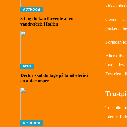
virksomhede
OUTDOOR
3 ting du kan forvente af en
Generelt slå
vandreferie i Italien
ønsker at be
Forinden fol
Alternative
love, udove
INFO
Desuden til
Derfor skal du tage på familieferie i
en autocamper
Trustpi
Trustpilot f
internet fo
OUTDOOR