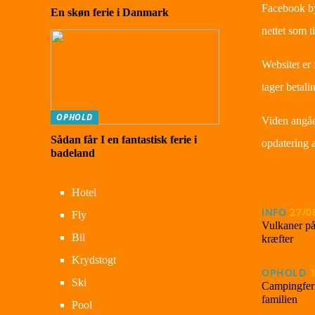
Facebook byd
En skøn ferie i Danmark
nettet som t
Websitet er 
tager betali
OPHOLD
Viden angåe
Sådan får I en fantastisk ferie i
opdatering a
badeland
Hotel
INFO
27/0
Fly
Vulkaner på
Bil
kræfter
Krydstogt
OPHOLD
Ski
Campingferie
familien
Pool