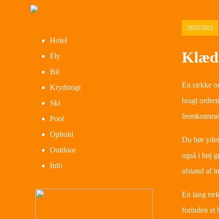
26/02/2022
Hotel
Klæd 
Fly
Bil
En række out
Krydstogt
bragt ordren
Ski
fremkommeli
Pool
Ophold
Du bør yderm
Outdoor
også i høj g
Info
afstand af i
En lang rækk
forinden et 