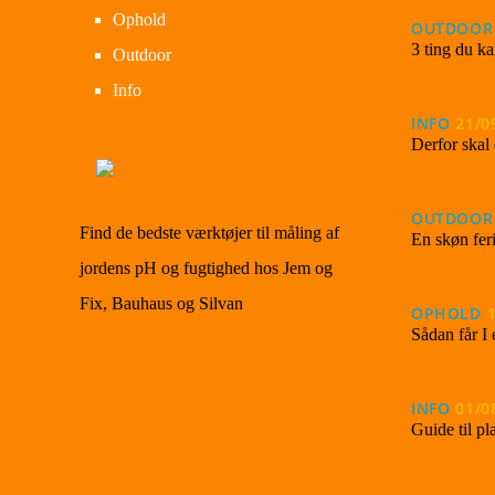
Ophold
OUTDOOR
3 ting du ka
Outdoor
Info
INFO
21/0
Derfor skal 
OUTDOOR
Find de bedste værktøjer til måling af
En skøn fer
jordens pH og fugtighed hos Jem og
Fix, Bauhaus og Silvan
OPHOLD
Sådan får I 
INFO
01/0
Guide til p