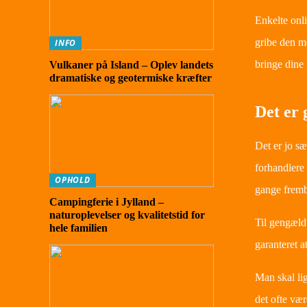
Enkelte onli
gribe den me
INFO
bringe dine 
Vulkaner på Island – Oplev landets
dramatiske og geotermiske kræfter
Det er 
Det er jo sæ
forhandlere 
OPHOLD
gange fremb
Campingferie i Jylland –
naturoplevelser og kvalitetstid for
Til gengæld 
hele familien
garanteret at
Man skal li
det ofte vær