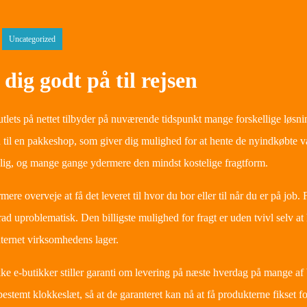
Uncategorized
dig godt på til rejsen
lets på nettet tilbyder på nuværende tidspunkt mange forskellige løsnin
 til en pakkeshop, som giver dig mulighed for at hente de nyindkøbte v
g, og mange gange ydermere den mindst kostelige fragtform.
ere overveje at få det leveret til hvor du bor eller til når du er på job
rad uproblematisk. Den billigste mulighed for fragt er uden tvivl selv at
nternet virksomhedens lager.
e e-butikker stiller garanti om levering på næste hverdag på mange af 
bestemt klokkeslæt, så at de garanteret kan nå at få produkterne fikset fo