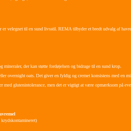
 er velegnet til en sund livsstil. REMA tilbyder et bredt udvalg af hav
g mineraler, der kan støtte fordøjelsen og bidrage til en sund krop.
ller overnight oats. Det giver en fyldig og cremet konsistens med en m
ner med glutenintolerance, men det er vigtigt at være opmærksom på ev
avremel
 krydskontamineret)