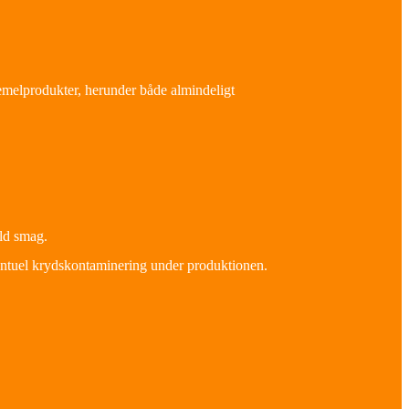
remelprodukter, herunder både almindeligt
ild smag.
entuel krydskontaminering under produktionen.