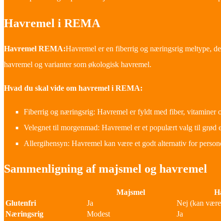
Havremel i REMA
Havremel REMA:
Havremel er en fiberrig og næringsrig meltype, der
havremel og varianter som økologisk havremel.
Hvad du skal vide om havremel i REMA:
Fiberrig og næringsrig: Havremel er fyldt med fiber, vitaminer o
Velegnet til morgenmad: Havremel er et populært valg til grød e
Allergihensyn: Havremel kan være et godt alternativ for perso
Sammenligning af majsmel og havremel
Majsmel
H
Glutenfri
Ja
Nej (kan være
Næringsrig
Modest
Ja