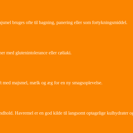
jsmel bruges ofte til bagning, panering eller som fortykningsmiddel.
ner med glutenintolerance eller cøliaki.
rift med majsmel, mælk og æg for en ny smagsoplevelse.
indhold. Havremel er en god kilde til langsomt optagelige kulhydrater o