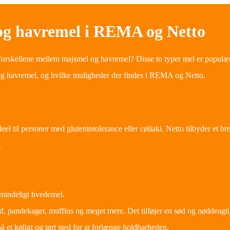
og havremel i REMA og Netto
forskellene mellem majsmel og havremel? Disse to typer mel er populære
og havremel, og hvilke muligheder der findes i REMA og Netto.
eel til personer med glutenintolerance eller cøliaki. Netto tilbyder et 
.
 almindeligt hvedemel.
, pandekager, muffins og meget mere. Det tilføjer en sød og nøddeagti
 et køligt og tørt sted for at forlænge holdbarheden.