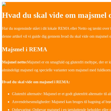
Hvad du skal vide om majsmel 
Har du nogensinde stået i dit lokale REMA eller Netto og tænkt over 
denne artikel vil vi guide dig gennem hvad du skal vide om majsmel 
Majsmel i REMA
Majsmel netto:
Majsmel er en smagfuld og glutenfri meltype, der er id
almindeligt majsmel og specielle varianter som majsmel med fuldkorn
Hvad du skal vide om majsmel i REMA:
Glutenfri alternativ: Majsmel er et godt glutenfrit alternativ til
Anvendelsesmuligheder: Majsmel kan bruges til bagning af brød
Opbevaring: Opbevar majsmel i en tætsluttende beholder eller på