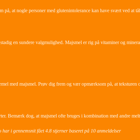
 på, at nogle personer med glutenintolerance kan have svært ved at tå
stadig en sundere valgmulighed. Majsmel er rig på vitaminer og minera
vedemel med majsmel. Prøv dig frem og vær opmærksom på, at teksturen
rter. Bemærk dog, at majsmel ofte bruges i kombination med andre meltyp
 har i gennemsnit fået
4.8
stjerner baseret på
10
anmeldelser