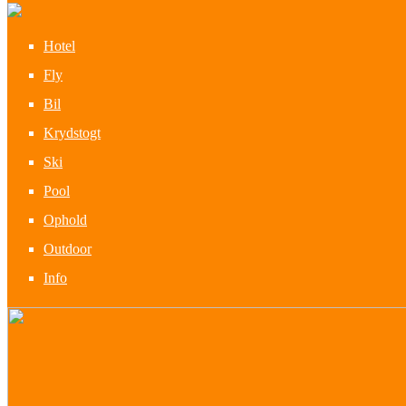
Hotel
Fly
Bil
Krydstogt
Ski
Pool
Ophold
Outdoor
Info