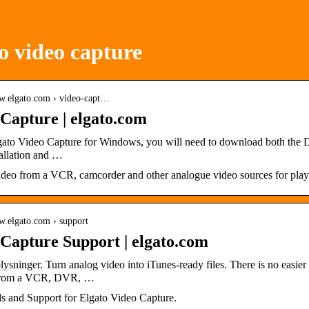
o video capture
ww.elgato.com › video-capt…
Capture | elgato.com
gato Video Capture for Windows, you will need to download both the Dr
tallation and …
video from a VCR, camcorder and other analogue video sources for pl
w.elgato.com › support
Capture Support | elgato.com
ysninger. Turn analog video into iTunes-ready files. There is no easie
rom a VCR, DVR, …
 and Support for Elgato Video Capture.