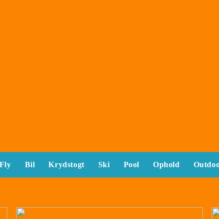
Fly
Bil
Krydstogt
Ski
Pool
Ophold
Outdo