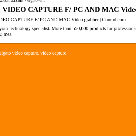
ww.conrad.com › elgato-vi…
o VIDEO CAPTURE F/ PC AND MAC Video
IDEO CAPTURE F/ PC AND MAC Video grabber | Conrad.com
our technology specialist. More than 550,000 products for professionals
y, mea
lgato video capture, video capture