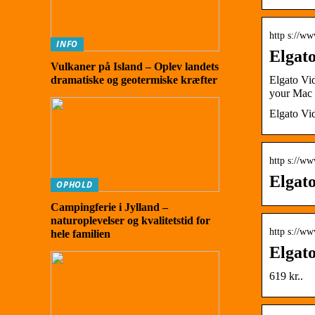
http s://w
INFO
Elgato
Vulkaner på Island – Oplev landets
Elgato Vi
dramatiske og geotermiske kræfter
your Mac
Elgato Vi
http s://ww
Elgat
OPHOLD
Campingferie i Jylland –
naturoplevelser og kvalitetstid for
http s://ww
hele familien
Elgato
619 kr..