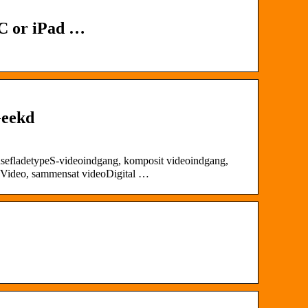
PC or iPad …
Geekd
efladetypeS-videoindgang, komposit videoindgang,
ideo, sammensat videoDigital …