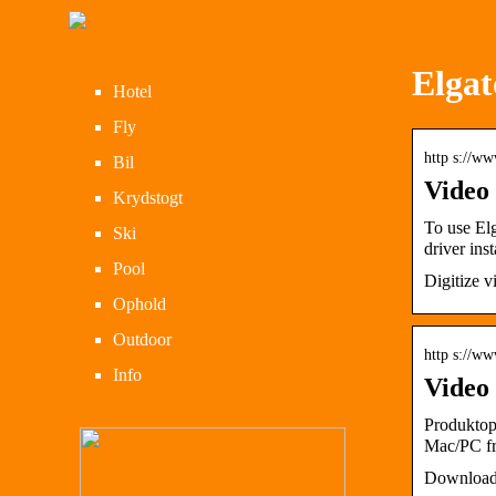
Elgat
Hotel
Fly
http s://w
Bil
Video 
Krydstogt
To use El
Ski
driver ins
Pool
Digitize 
Ophold
Outdoor
http s://ww
Info
Video 
Produktopl
Mac/PC f
Downloads