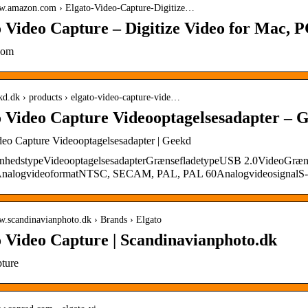
ww.amazon.com › Elgato-Video-Capture-Digitize…
 Video Capture – Digitize Video for Mac, 
com
ekd.dk › products › elgato-video-capture-vide…
o Video Capture Videooptagelsesadapter – 
deo Capture Videooptagelsesadapter | Geekd
nhedstypeVideooptagelsesadapterGrænsefladetypeUSB 2.0VideoGræns
nalogvideoformatNTSC, SECAM, PAL, PAL 60AnalogvideosignalS-V
w.scandinavianphoto.dk › Brands › Elgato
o Video Capture | Scandinavianphoto.dk
ture