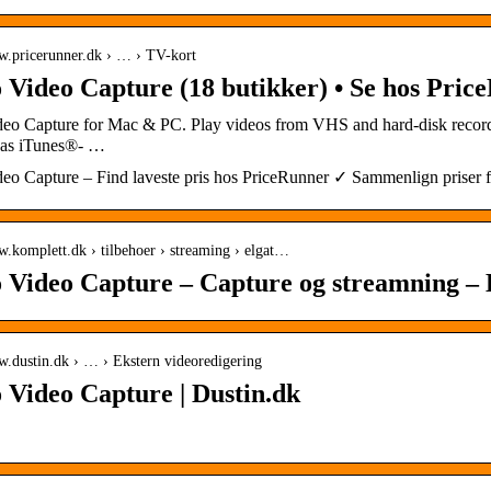
ww.pricerunner.dk › … › TV-kort
 Video Capture (18 butikker) • Se hos Pric
deo Capture for Mac & PC. Play videos from VHS and hard-disk recorde
 as iTunes®- …
deo Capture – Find laveste pris hos PriceRunner ✓ Sammenlign priser f
w.komplett.dk › tilbehoer › streaming › elgat…
o Video Capture – Capture og streamning –
w.dustin.dk › … › Ekstern videoredigering
 Video Capture | Dustin.dk