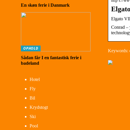
http s://w
En skøn ferie i Danmark
Elgat
Elgato V
Conrad – y
technolog
OPHOLD
Keywords: e
Sådan får I en fantastisk ferie i
badeland
Hotel
Fly
Bil
Krydstogt
Ski
Pool