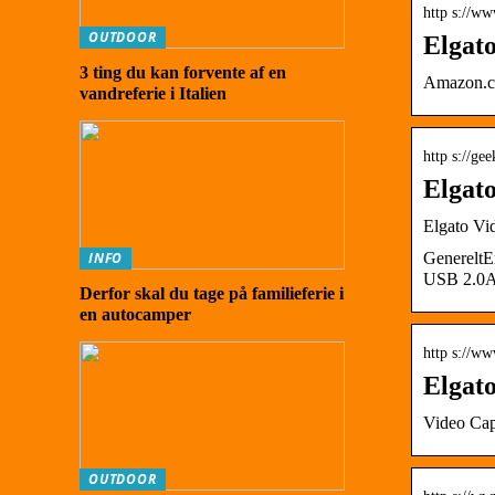
http s://w
OUTDOOR
Elgato
3 ting du kan forvente af en
Amazon.
vandreferie i Italien
http s://ge
Elgat
Elgato Vi
GenereltE
INFO
USB 2.0A
Derfor skal du tage på familieferie i
en autocamper
http s://ww
Elgat
Video Cap
OUTDOOR