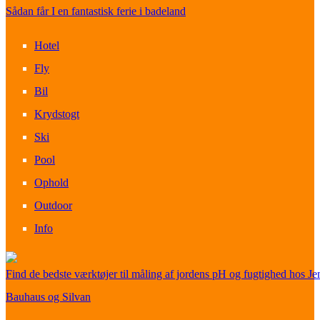
Sådan får I en fantastisk ferie i badeland
Hotel
Fly
Bil
Krydstogt
Ski
Pool
Ophold
Outdoor
Info
Find de bedste værktøjer til måling af jordens pH og fugtighed hos Je
Bauhaus og Silvan