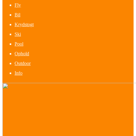
Fly
Bil
Krydstogt
Ski
Pool
Ophold
Outdoor
Info