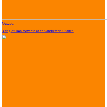
Outdoor
3 ting du kan forvente af en vandreferie i Italien