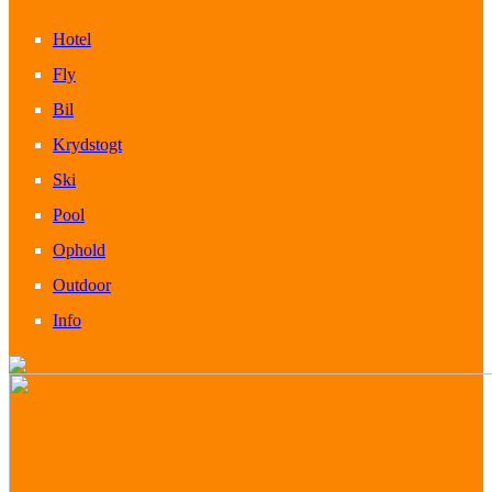
Hotel
Fly
Bil
Krydstogt
Ski
Pool
Ophold
Outdoor
Info