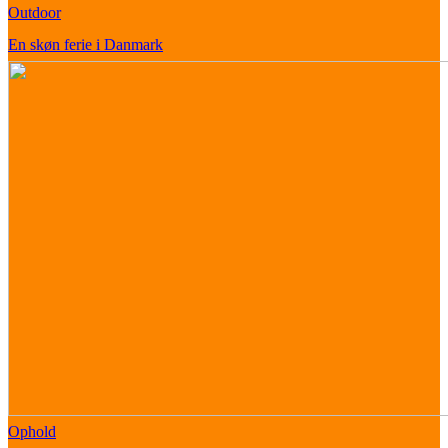
Outdoor
En skøn ferie i Danmark
Ophold