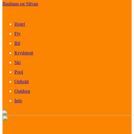
Bauhaus og Silvan
Hotel
Fly
Bil
Krydstogt
Ski
Pool
Ophold
Outdoor
Info