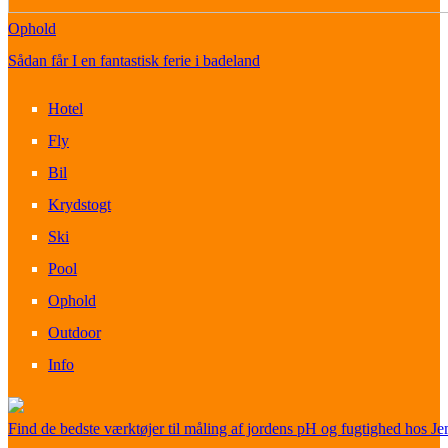
Ophold
Sådan får I en fantastisk ferie i badeland
Hotel
Fly
Bil
Krydstogt
Ski
Pool
Ophold
Outdoor
Info
Find de bedste værktøjer til måling af jordens pH og fugtighed hos Je