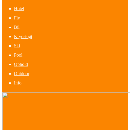
Hotel
Fly
Bil
Krydstogt
Ski
Pool
Ophold
Outdoor
Info