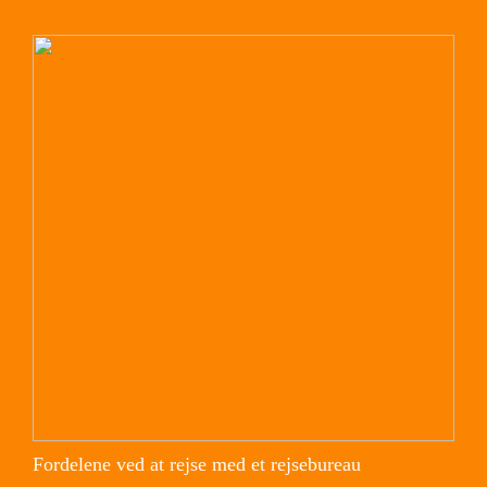
Fordelene ved at rejse med et rejsebureau