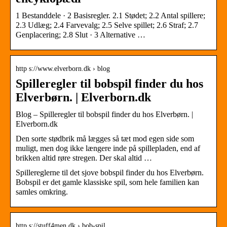
1 Bestanddele · 2 Basisregler. 2.1 Stødet; 2.2 Antal spillere;
2.3 Udlæg; 2.4 Farvevalg; 2.5 Selve spillet; 2.6 Straf; 2.7
Genplacering; 2.8 Slut · 3 Alternative …
http s://www.elverborn.dk › blog
Spilleregler til bobspil finder du hos
Elverbørn. | Elverborn.dk
Blog – Spilleregler til bobspil finder du hos Elverbørn. |
Elverborn.dk
Den sorte stødbrik må lægges så tæt mod egen side som
muligt, men dog ikke længere inde på spillepladen, end af
brikken altid røre stregen. Der skal altid …
Spillereglerne til det sjove bobspil finder du hos Elverbørn.
Bobspil er det gamle klassiske spil, som hele familien kan
samles omkring.
http s://stuff4men.dk › bob-spil