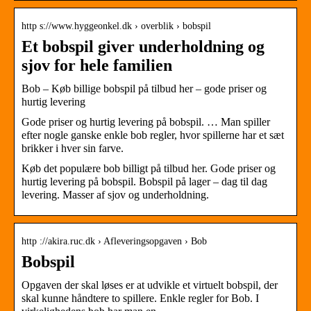
http s://www.hyggeonkel.dk › overblik › bobspil
Et bobspil giver underholdning og
sjov for hele familien
Bob – Køb billige bobspil på tilbud her – gode priser og
hurtig levering
Gode priser og hurtig levering på bobspil. … Man spiller
efter nogle ganske enkle bob regler, hvor spillerne har et sæt
brikker i hver sin farve.
Køb det populære bob billigt på tilbud her. Gode priser og
hurtig levering på bobspil. Bobspil på lager – dag til dag
levering. Masser af sjov og underholdning.
http ://akira.ruc.dk › Afleveringsopgaven › Bob
Bobspil
Opgaven der skal løses er at udvikle et virtuelt bobspil, der
skal kunne håndtere to spillere. Enkle regler for Bob. I