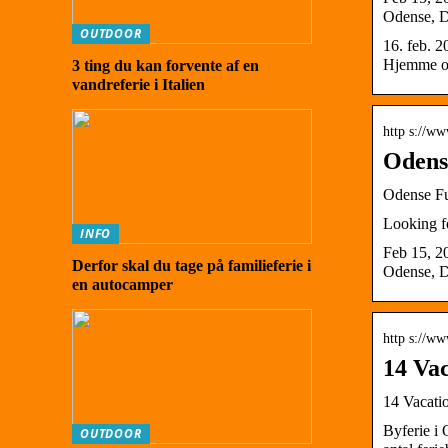
Odense, 
OUTDOOR
16. feb. 2
Hjemme ov
3 ting du kan forvente af en
vandreferie i Italien
http s://w
Odens
Odense Fu
Looking fo
INFO
Feb 15, 20
Derfor skal du tage på familieferie i
Odense, D
en autocamper
http s://ww
14 Va
14 Vacati
Byferie i 
OUTDOOR