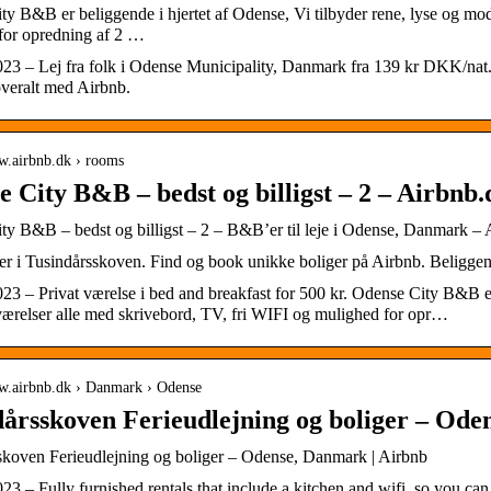
y B&B er beliggende i hjertet af Odense, Vi tilbyder rene, lyse og mo
for opredning af 2 …
023 – Lej fra folk i Odense Municipality, Danmark fra 139 kr DKK/nat. 
eralt med Airbnb.
ww.airbnb.dk › rooms
 City B&B – bedst og billigst – 2 – Airbnb.
ty B&B – bedst og billigst – 2 – B&B’er til leje i Odense, Danmark – 
ger i Tusindårsskoven. Find og book unikke boliger på Airbnb. Beligge
023 – Privat værelse i bed and breakfast for 500 kr. Odense City B&B er
ærelser alle med skrivebord, TV, fri WIFI og mulighed for opr…
ww.airbnb.dk › Danmark › Odense
årsskoven Ferieudlejning og boliger – Ode
skoven Ferieudlejning og boliger – Odense, Danmark | Airbnb
23 – Fully furnished rentals that include a kitchen and wifi, so you can 