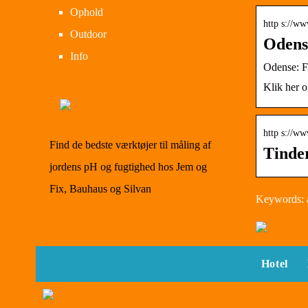
Ophold
http s://w
Outdoor
Odens
Info
Odense: F
Klik her 
http s://w
Find de bedste værktøjer til måling af
Tinder
jordens pH og fugtighed hos Jem og
Fix, Bauhaus og Silvan
Keywords: a
Hotel