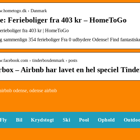
ww.hometogo.dk › Danmark
e: Ferieboliger fra 403 kr – HomeToGo
erieboliger fra 403 kr | HomeToGo
og sammenlign 354 ferieboliger Fra 0 udbydere Odense! Find fantastis
ww.facebook.com › tinderboxdenmark › posts
box – Airbnb har lavet en hel speciel Tind
irbnb odense, odense airbnb
Fly
Bil
Krydstogt
Ski
Pool
Ophold
Outdo