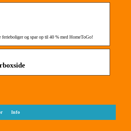
ke ferieboliger og spar op til 40 % med HomeToGo!
erboxside
or
Info