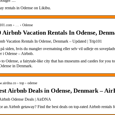
eboliger …
ay rentals in Odense on Likibu.
ip101.com › … › Odense
0 Airbnb Vacation Rentals In Odense, Denm
bnb Vacation Rentals In Odense, Denmark – Updated | Trip101
g på siden, hvis du mangler overnatning eller selv vil udleje en sov
er i Odense – Airbnb.
p to Odense, a fairytale-like city that has museums and castles for you 
n Odense in Denmark.
w.airdna.co › top › odense
est Airbnb Deals in Odense, Denmark – Ai
Airbnb Odense Deals | AirDNA
or an Airbnb getaway? Find the best deals on top-rated Airbnb rentals