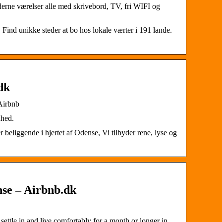
derne værelser alle med skrivebord, TV, fri WIFI og
Find unikke steder at bo hos lokale værter i 191 lande.
dk
Airbnb
nhed.
 beliggende i hjertet af Odense, Vi tilbyder rene, lyse og
nse – Airbnb.dk
settle in and live comfortably for a month or longer in