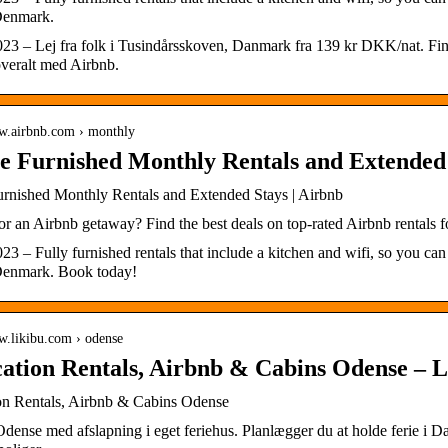
Denmark.
023 – Lej fra folk i Tusindårsskoven, Danmark fra 139 kr DKK/nat. Find
eralt med Airbnb.
ww.airbnb.com › monthly
e Furnished Monthly Rentals and Extended 
rnished Monthly Rentals and Extended Stays | Airbnb
r an Airbnb getaway? Find the best deals on top-rated Airbnb rentals 
23 – Fully furnished rentals that include a kitchen and wifi, so you can 
enmark. Book today!
w.likibu.com › odense
cation Rentals, Airbnb & Cabins Odense – 
on Rentals, Airbnb & Cabins Odense
Odense med afslapning i eget feriehus. Planlægger du at holde ferie i D