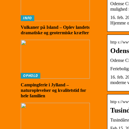
Odense Cit
mulighed 
16. feb. 2
INFO
Hjemme ov
Vulkaner på Island – Oplev landets
dramatiske og geotermiske kræfter
http s://w
Odense
Odense Ci
Ferieboli
OPHOLD
16. feb. 2
moderne v
Campingferie i Jylland –
naturoplevelser og kvalitetstid for
hele familien
http s://w
Tusind
Tusindårs
Feb 15, 20