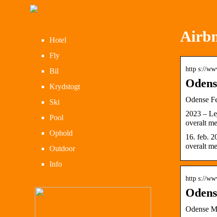
Airb
Hotel
Fly
http s://w
Bil
Odens
Krydstogt
Odense Fe
Ski
2023 – Le
Pool
overalt m
Ophold
16. feb. 2
overalt m
Outdoor
Info
http s://w
Odense
Odense Mu